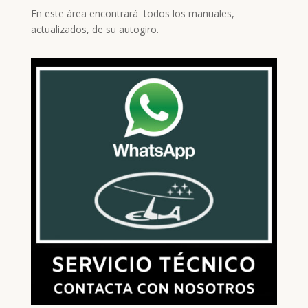
En este área encontrará todos los manuales,
actualizados, de su autogiro.