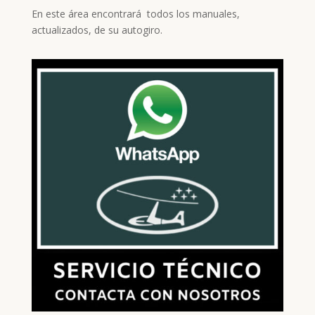
En este área encontrará todos los manuales,
actualizados, de su autogiro.